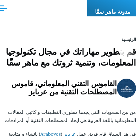
تجاوز إلى المحتوى الرئيسي
القائمة
مدونة ماهر سقّا
ر
نقل
ئيسية
 بتطوير مهاراتك في مجال تكنولوجيا
معلومات، وتنمية ثروتك مع ماهر سقّا
القاموس التقني المعلوماتي، قاموس
المصطلحات التقنية من عربايز
بين الصعوبات اللتي يجدها مطوري التطبيقات و كاتبي المقالات
علوماتية باللغة العربية هي إيجاد المصطلحات التقنية أو المرادفات.
هذا السياق قام فريق عمل
عربايز
(
Arabeyes
) بإنشاء و متابعة