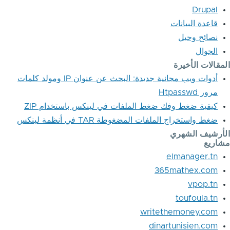
Drupal
قاعدة البيانات
نصائح وحيل
الجوال
قالات الأخيرة
أدوات ويب مجانية جديدة: البحث عن عنوان IP ومولد كلمات
مرور Htpasswd
كيفية ضغط وفك ضغط الملفات في لينكس باستخدام ZIP
ضغط واستخراج الملفات المضغوطة TAR في أنظمة لينكس
رشيف الشهري
ريع
elmanager.tn
365mathex.com
vpop.tn
toufoula.tn
writethemoney.com
dinartunisien.com