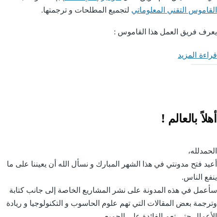
اموس التقني المعلوماتي
لتجميع المطلحات و ترجمتها.
ف فريق العمل هذا القاموس :
ءة المزيد
about
القاموس
التقني
المعلوماتي،
قاموس
اً بالعالم !
المصطلحات
التقنية
من
مدلله،
عربايز
د فتح مدونتي في هذا الشهر المبارك و نسأل الله أن يعيننا على ما
ع الناس.
مل في هذه المدونة على نشر المشاريع الخاصة إلى جانب كتابة
جمة بعض المقالات التي تهم علوم الحاسوب و التكنولوجيا و ريادة
عمال حتى تعم الفائدة على الجميع.