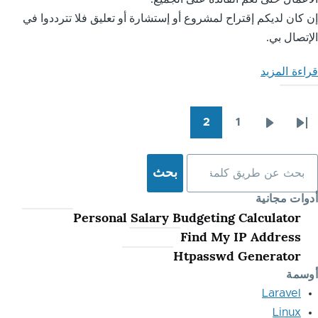
كان لديكم إقتراح لمشروع أو إستشارة أو تعليق فلا تترددوا في
تصال بي.
ءة المزيد
about
أهلاً
بالعالم
2
1
!
الصفحة
الصفحة
الصفحة
يم
السابقة
صفحات
ث
ات مجانية
Personal Salary Budgeting Calculator
Find My IP Address
Htpasswd Generator
سمة
Laravel
Linux