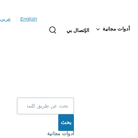
Language
English
عربي
switcher
أدوات مجانية
الإتصال بي
na
بحث
أدوات مجانية